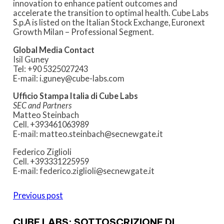
innovation to enhance patient outcomes and
accelerate the transition to optimal health. Cube Labs
S.p.A is listed on the Italian Stock Exchange, Euronext
Growth Milan – Professional Segment.
Global Media Contact
Isil Guney
Tel: +90 5325027243
E-mail: i.guney@cube-labs.com
Ufficio Stampa Italia di Cube Labs
SEC and Partners
Matteo Steinbach
Cell. +393461063989
E-mail: matteo.steinbach@secnewgate.it
Federico Ziglioli
Cell. +393331225959
E-mail: federico.ziglioli@secnewgate.it
Previous post
CUBE LABS: SOTTOSCRIZIONE DI