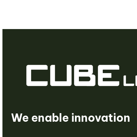
We are a venture build
We create startups
We enable innovation