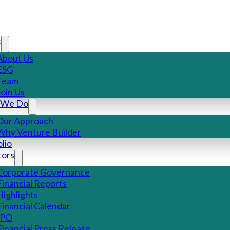
t
About Us
ESG
Team
Join Us
 We Do
Our Approach
Why Venture Builder
lio
tors
Corporate Governance
Financial Reports
Highlights
Financial Calendar
IPO
Financial Press Release