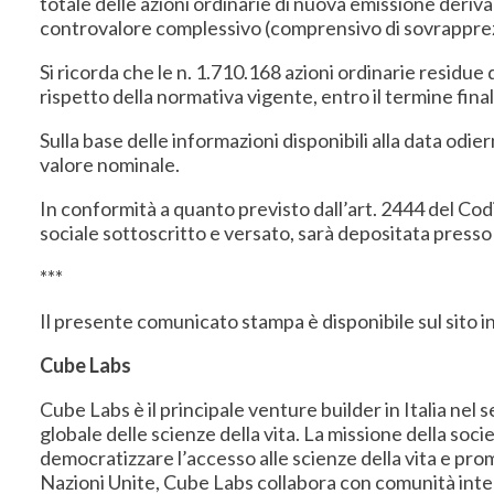
totale delle azioni ordinarie di nuova emissione deriv
controvalore complessivo (comprensivo di sovrapprez
Si ricorda che le n. 1.710.168 azioni ordinarie residue
rispetto della normativa vigente, entro il termine fin
Sulla base delle informazioni disponibili alla data odie
valore nominale.
In conformità a quanto previsto dall’art. 2444 del Codi
sociale sottoscritto e versato, sarà depositata presso
***
Il presente comunicato stampa è disponibile sul sito i
Cube Labs
Cube Labs è il principale venture builder in Italia nel
globale delle scienze della vita. La missione della soci
democratizzare l’accesso alle scienze della vita e pro
Nazioni Unite, Cube Labs collabora con comunità intern