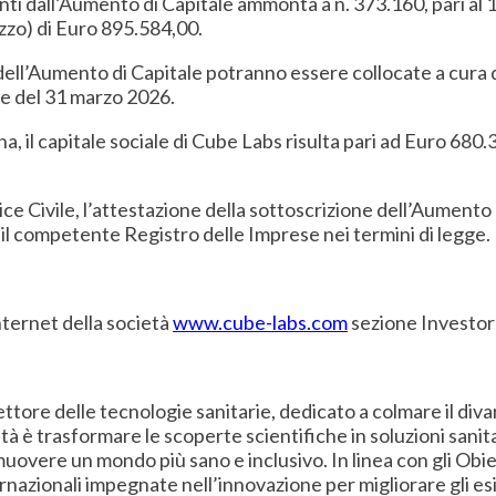
anti dall’Aumento di Capitale ammonta a n. 373.160, pari a
zo) di Euro 895.584,00.
 dell’Aumento di Capitale potranno essere collocate a cura d
ale del 31 marzo 2026.
rna, il capitale sociale di Cube Labs risulta pari ad Euro 680
ce Civile, l’attestazione della sottoscrizione dell’Aumento 
 il competente Registro delle Imprese nei termini di legge.
nternet della società
www.cube-labs.com
sezione Investor
 settore delle tecnologie sanitarie, dedicato a colmare il di
età è trasformare le scoperte scientifiche in soluzioni sanit
muovere un mondo più sano e inclusivo. In linea con gli Obie
azionali impegnate nell’innovazione per migliorare gli esit