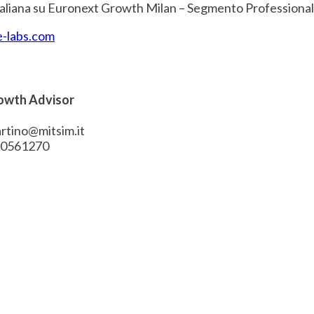
 Italiana su Euronext Growth Milan – Segmento Professional
-labs.com
owth Advisor
rtino@mitsim.it
 30561270