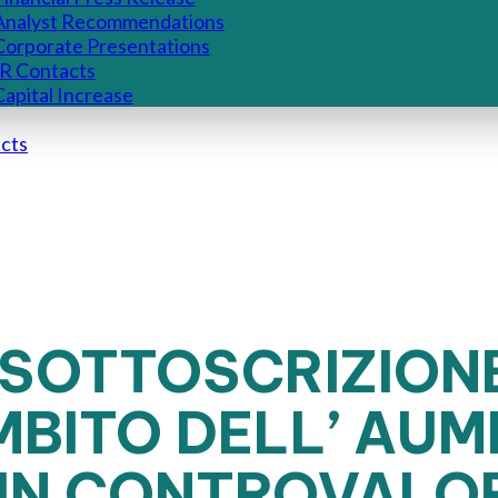
Analyst Recommendations
Corporate Presentations
IR Contacts
Capital Increase
cts
SOTTOSCRIZIONE 
MBITO DELL’ AUM
 UN CONTROVALO