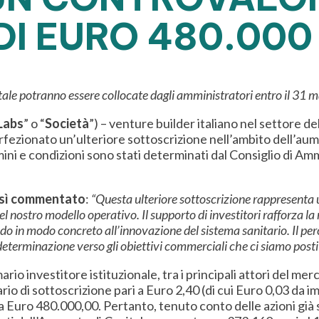
I EURO 480.000
tale potranno essere collocate dagli amministratori entro il 31
Labs
” o “
Società
”) – venture builder italiano nel settore 
ezionato un’ulteriore sottoscrizione nell’ambito dell’aum
rmini e condizioni sono stati determinati dal Consiglio di A
così commentato
:
“Questa ulteriore sottoscrizione
rappresenta u
del nostro modello operativo. Il supporto di investitori rafforza l
uendo in modo concreto
all’innovazione del sistema sanitario. Il pe
eterminazione verso gli obiettivi
commerciali che ci siamo posti
rio investitore istituzionale, tra i principali attori del mer
io di sottoscrizione pari a Euro 2,40 (di cui Euro 0,03 da i
Euro 480.000,00. Pertanto, tenuto conto delle azioni già so