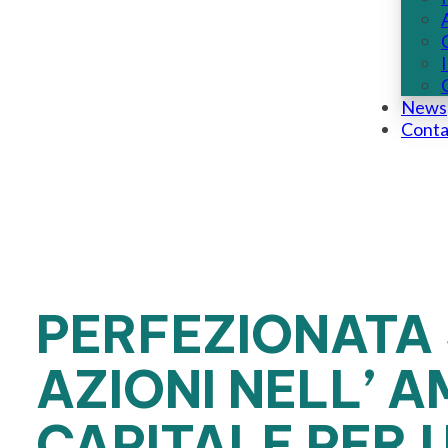
News
Conta
PERFEZIONATA 
AZIONI NELL’ A
CAPITALE PER