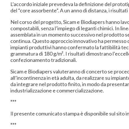
L’accordo iniziale prevedeva la definizione del prototipo
del “core assorbente”. A un anno di distanza, i risul
Nel corso del progetto, Sicam e Biodiapers hanno lavo
compostabili, senza l’impiego di leganti chimici. In l
assemblata in un momento successivo nel prodotto sem
continua. Questo approccio innovativo ha permesso di 
impianti produttivi hanno confermato la fattibilità te
grammatura di 180 g/m². I risultati dimostrano l’eccell
confezionamento tradizionali.
Sicam e Biodiapers valuteranno di concerto se procede
all’incontinenza in età adulta, da realizzare su impian
da integrare nel prodotto finito, in modo da presentar
industrializzazione e commercializzazione.
***
Il presente comunicato stampa è disponibile sul sito
***