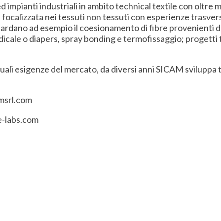
 impianti industriali in ambito technical textile con oltre 
focalizzata nei tessuti non tessuti con esperienze trasversali
rdano ad esempio il coesionamento di fibre provenienti da
icale o diapers, spray bonding e termofissaggio; progetti
ttuali esigenze del mercato, da diversi anni SICAM sviluppa
.
amsrl.com
be-labs.com