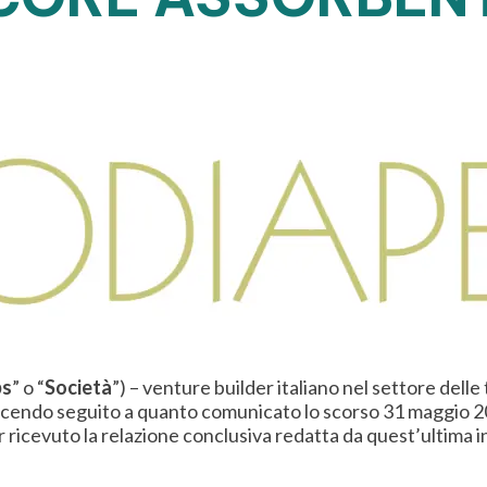
bs
” o “
Società
”) – venture builder italiano nel settore del
ndo seguito a quanto comunicato lo scorso 31 maggio 2023 
er ricevuto la relazione conclusiva redatta da quest’ultima