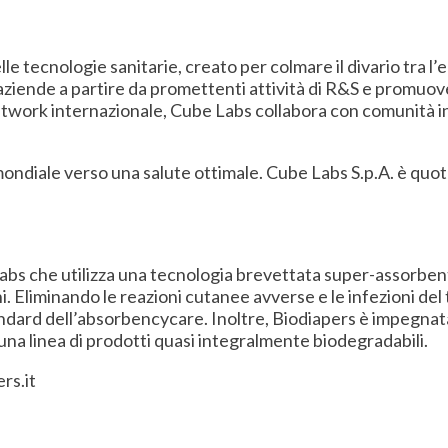
le tecnologie sanitarie, creato per colmare il divario tra l
ziende a partire da promettenti attività di R&S e promuove
o network internazionale, Cube Labs collabora con comunità 
e mondiale verso una salute ottimale. Cube Labs S.p.A. è 
bs che utilizza una tecnologia brevettata super-assorbente 
. Eliminando le reazioni cutanee avverse e le infezioni del 
andard dell’absorbencycare. Inoltre, Biodiapers è impegnat
una linea di prodotti quasi integralmente biodegradabili.
ers.it