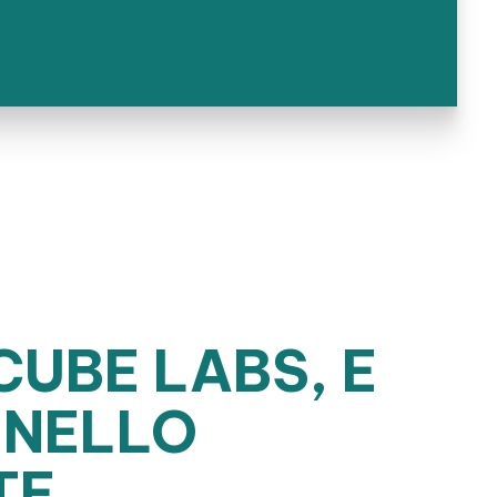
CUBE LABS, E
 NELLO
TE