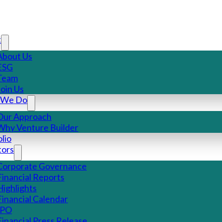
t
About Us
ESG
Team
Join Us
 We Do
Our Approach
Why Venture Builder
lio
tors
Corporate Governance
Financial Reports
Highlights
Financial Calendar
IPO
Financial Press Release