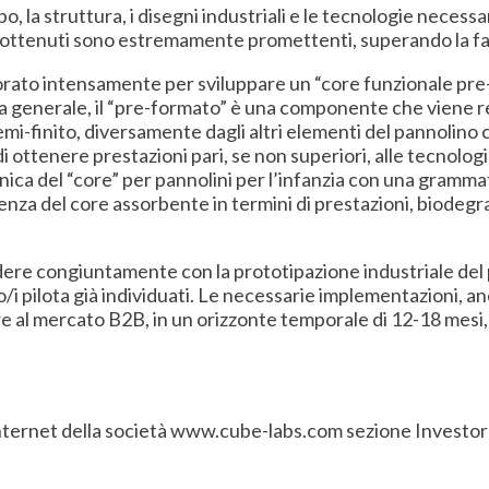
, la struttura, i disegni industriali e le tecnologie necessar
tati ottenuti sono estremamente promettenti, superando la f
rato intensamente per sviluppare un “core funzionale pre-
inea generale, il “pre-formato” è una componente che viene 
i-finito, diversamente dagli altri elementi del pannolino
ottenere prestazioni pari, se non superiori, alle tecnologi
cnica del “core” per pannolini per l’infanzia con una gramm
enza del core assorbente in termini di prestazioni, biodegr
re congiuntamente con la prototipazione industriale del pr
to/i pilota già individuati. Le necessarie implementazioni, 
e al mercato B2B, in un orizzonte temporale di 12-18 mesi,
 internet della società www.cube-labs.com sezione Invest