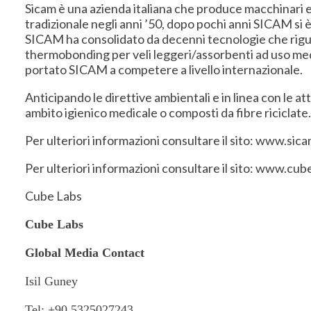
Sicam è una azienda italiana che produce macchinari ed
tradizionale negli anni ’50, dopo pochi anni SICAM si è 
SICAM ha consolidato da decenni tecnologie che rigua
thermobonding per veli leggeri/assorbenti ad uso med
portato SICAM a competere a livello internazionale.
Anticipando le direttive ambientali e in linea con le a
ambito igienico medicale o composti da fibre riciclate
Per ulteriori informazioni consultare il sito: www.sic
Per ulteriori informazioni consultare il sito: www.cu
Cube Labs
Cube Labs
Global Media Contact
Isil Guney
Tel: +90 5325027243